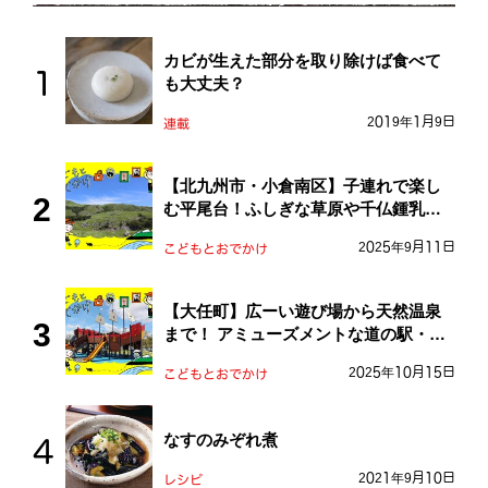
カビが生えた部分を取り除けば食べて
も大丈夫？
2019年1月9日
連載
【北九州市・小倉南区】子連れで楽し
む平尾台！ふしぎな草原や千仏鍾乳洞
を探検しよう！
2025年9月11日
こどもとおでかけ
【大任町】広ーい遊び場から天然温泉
まで！ アミューズメントな道の駅・お
おとう桜街道
2025年10月15日
こどもとおでかけ
なすのみぞれ煮
2021年9月10日
レシピ