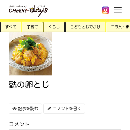
すべて
子育て
くらし
こどもとおでかけ
コラム・ま
麩の卵とじ
記事を読む
コメントを書く
コメント