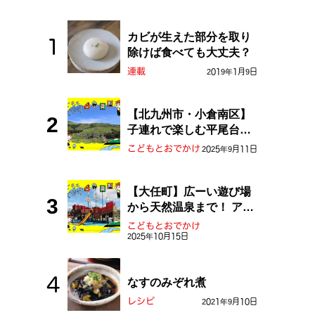
カビが生えた部分を取り
除けば食べても大丈夫？
連載
2019年1月9日
【北九州市・小倉南区】
子連れで楽しむ平尾台！
ふしぎな草原や千仏鍾乳
こどもとおでかけ
2025年9月11日
洞を探検しよう！
【大任町】広ーい遊び場
から天然温泉まで！ アミ
ューズメントな道の駅・
こどもとおでかけ
おおとう桜街道
2025年10月15日
なすのみぞれ煮
レシピ
2021年9月10日