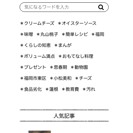
＊オイスターソース
＊クリームチーズ
＊簡単レシピ
＊丸山桃子
＊味噌
＊福岡
＊くらしの知恵
＊まんが
＊ボリューム満点
＊おもてなし料理
＊プレゼント
＊思春期
＊動物園
＊福岡市東区
＊小松美和
＊チーズ
＊食品劣化
＊教育費
＊蓮根
＊汚れ
人気記事