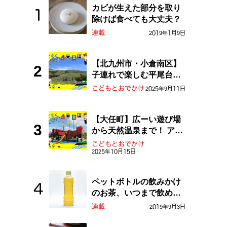
カビが生えた部分を取り
除けば食べても大丈夫？
連載
2019年1月9日
【北九州市・小倉南区】
子連れで楽しむ平尾台！
ふしぎな草原や千仏鍾乳
こどもとおでかけ
2025年9月11日
洞を探検しよう！
【大任町】広ーい遊び場
から天然温泉まで！ アミ
ューズメントな道の駅・
こどもとおでかけ
おおとう桜街道
2025年10月15日
ペットボトルの飲みかけ
のお茶、いつまで飲め
る？
連載
2019年9月3日