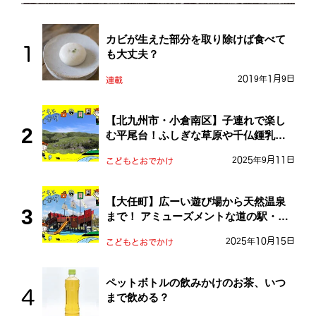
カビが生えた部分を取り除けば食べて
も大丈夫？
2019年1月9日
連載
【北九州市・小倉南区】子連れで楽し
む平尾台！ふしぎな草原や千仏鍾乳洞
を探検しよう！
2025年9月11日
こどもとおでかけ
【大任町】広ーい遊び場から天然温泉
まで！ アミューズメントな道の駅・お
おとう桜街道
2025年10月15日
こどもとおでかけ
ペットボトルの飲みかけのお茶、いつ
まで飲める？