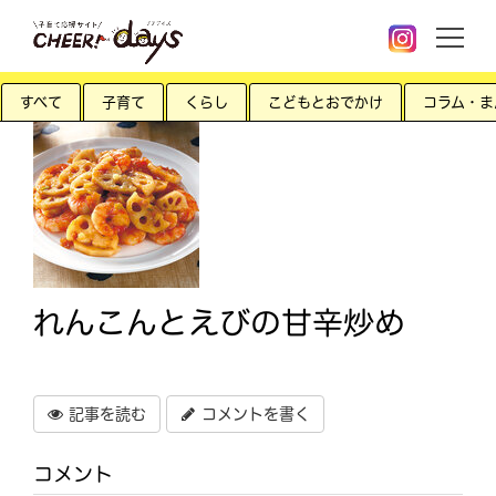
すべて
子育て
くらし
こどもとおでかけ
コラム・ま
れんこんとえびの甘辛炒め
記事を読む
コメントを書く
コメント