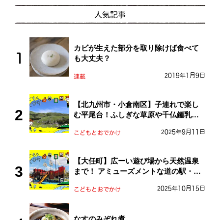
人気記事
カビが生えた部分を取り除けば食べて
も大丈夫？
2019年1月9日
連載
【北九州市・小倉南区】子連れで楽し
む平尾台！ふしぎな草原や千仏鍾乳洞
を探検しよう！
2025年9月11日
こどもとおでかけ
【大任町】広ーい遊び場から天然温泉
まで！ アミューズメントな道の駅・お
おとう桜街道
2025年10月15日
こどもとおでかけ
なすのみぞれ煮