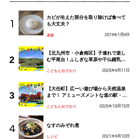
カビが生えた部分を取り除けば食べて
も大丈夫？
2019年1月9日
連載
【北九州市・小倉南区】子連れで楽し
む平尾台！ふしぎな草原や千仏鍾乳洞
を探検しよう！
2025年9月11日
こどもとおでかけ
【大任町】広ーい遊び場から天然温泉
まで！ アミューズメントな道の駅・お
おとう桜街道
2025年10月15日
こどもとおでかけ
なすのみぞれ煮
2021年9月10日
レシピ