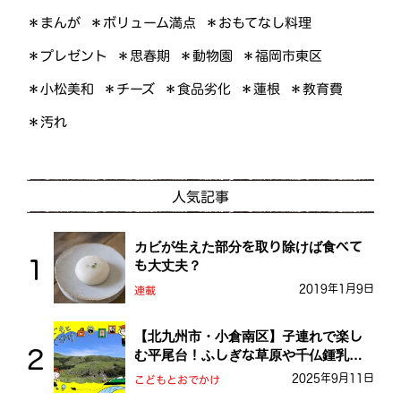
＊ボリューム満点
＊おもてなし料理
＊まんが
＊プレゼント
＊福岡市東区
＊思春期
＊動物園
＊小松美和
＊食品劣化
＊教育費
＊チーズ
＊蓮根
＊汚れ
人気記事
カビが生えた部分を取り除けば食べて
も大丈夫？
2019年1月9日
連載
【北九州市・小倉南区】子連れで楽し
む平尾台！ふしぎな草原や千仏鍾乳洞
を探検しよう！
2025年9月11日
こどもとおでかけ