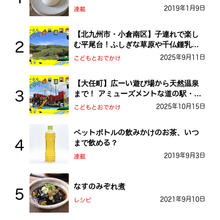
2019年1月9日
連載
【北九州市・小倉南区】子連れで楽し
む平尾台！ふしぎな草原や千仏鍾乳洞
を探検しよう！
2025年9月11日
こどもとおでかけ
【大任町】広ーい遊び場から天然温泉
まで！ アミューズメントな道の駅・お
おとう桜街道
2025年10月15日
こどもとおでかけ
ペットボトルの飲みかけのお茶、いつ
まで飲める？
2019年9月3日
連載
なすのみぞれ煮
2021年9月10日
レシピ