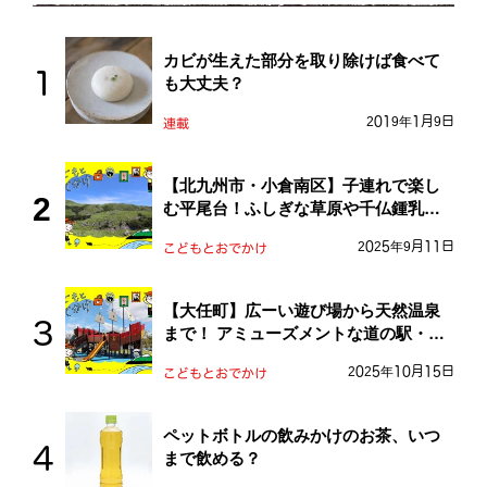
カビが生えた部分を取り除けば食べて
も大丈夫？
2019年1月9日
連載
【北九州市・小倉南区】子連れで楽し
む平尾台！ふしぎな草原や千仏鍾乳洞
を探検しよう！
2025年9月11日
こどもとおでかけ
【大任町】広ーい遊び場から天然温泉
まで！ アミューズメントな道の駅・お
おとう桜街道
2025年10月15日
こどもとおでかけ
ペットボトルの飲みかけのお茶、いつ
まで飲める？