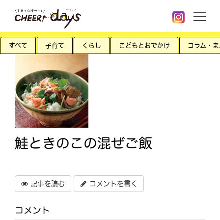
すべて
子育て
くらし
こどもとおでかけ
コラム・ま
鮭ときのこの混ぜご飯
記事を読む
コメントを書く
コメント