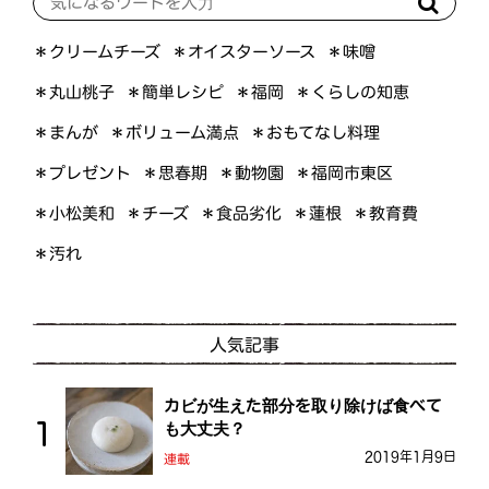
＊オイスターソース
＊クリームチーズ
＊味噌
＊くらしの知恵
＊簡単レシピ
＊丸山桃子
＊福岡
＊ボリューム満点
＊おもてなし料理
＊まんが
＊プレゼント
＊福岡市東区
＊思春期
＊動物園
＊小松美和
＊食品劣化
＊教育費
＊チーズ
＊蓮根
＊汚れ
人気記事
カビが生えた部分を取り除けば食べて
も大丈夫？
2019年1月9日
連載