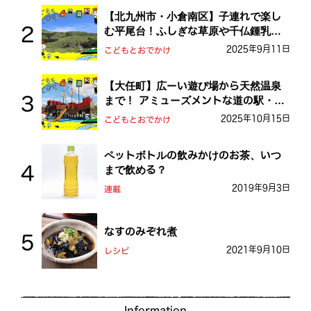
【北九州市・小倉南区】子連れで楽し
む平尾台！ふしぎな草原や千仏鍾乳洞
を探検しよう！
2025年9月11日
こどもとおでかけ
【大任町】広ーい遊び場から天然温泉
まで！ アミューズメントな道の駅・お
おとう桜街道
2025年10月15日
こどもとおでかけ
ペットボトルの飲みかけのお茶、いつ
まで飲める？
2019年9月3日
連載
なすのみぞれ煮
2021年9月10日
レシピ
Information