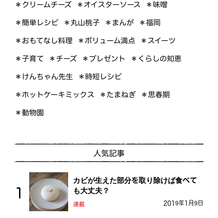
＊オイスターソース
＊クリームチーズ
＊味噌
＊簡単レシピ
＊丸山桃子
＊まんが
＊福岡
＊おもてなし料理
＊ボリューム満点
＊スイーツ
＊くらしの知恵
＊プレゼント
＊子育て
＊チーズ
＊けんちゃん先生
＊時短レシピ
＊ホットケーキミックス
＊たまねぎ
＊思春期
＊動物園
人気記事
カビが生えた部分を取り除けば食べて
も大丈夫？
2019年1月9日
連載