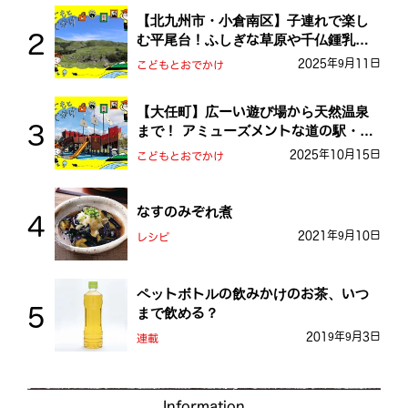
【北九州市・小倉南区】子連れで楽し
む平尾台！ふしぎな草原や千仏鍾乳洞
を探検しよう！
2025年9月11日
こどもとおでかけ
【大任町】広ーい遊び場から天然温泉
まで！ アミューズメントな道の駅・お
おとう桜街道
2025年10月15日
こどもとおでかけ
なすのみぞれ煮
2021年9月10日
レシピ
ペットボトルの飲みかけのお茶、いつ
まで飲める？
2019年9月3日
連載
Information