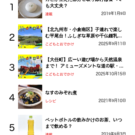
も大丈夫？
2019年1月9日
連載
【北九州市・小倉南区】子連れで楽し
む平尾台！ふしぎな草原や千仏鍾乳洞
を探検しよう！
2025年9月11日
こどもとおでかけ
【大任町】広ーい遊び場から天然温泉
まで！ アミューズメントな道の駅・お
おとう桜街道
2025年10月15日
こどもとおでかけ
なすのみぞれ煮
2021年9月10日
レシピ
ペットボトルの飲みかけのお茶、いつ
まで飲める？
2019年9月3日
連載