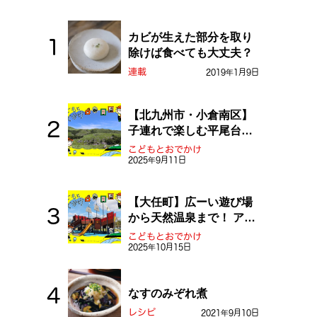
カビが生えた部分を取り
除けば食べても大丈夫？
連載
2019年1月9日
【北九州市・小倉南区】
子連れで楽しむ平尾台！
ふしぎな草原や千仏鍾乳
こどもとおでかけ
洞を探検しよう！
2025年9月11日
【大任町】広ーい遊び場
から天然温泉まで！ アミ
ューズメントな道の駅・
こどもとおでかけ
おおとう桜街道
2025年10月15日
なすのみぞれ煮
レシピ
2021年9月10日