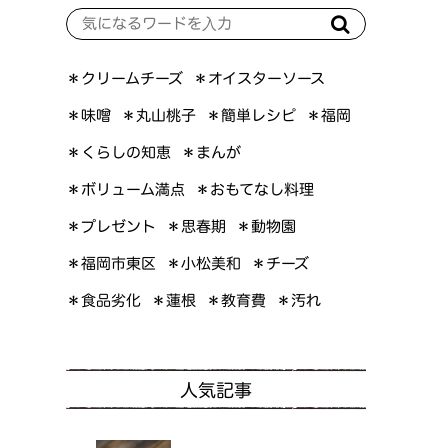
＊オイスターソース
＊クリームチーズ
＊簡単レシピ
＊丸山桃子
＊味噌
＊福岡
＊くらしの知恵
＊まんが
＊ボリューム満点
＊おもてなし料理
＊プレゼント
＊思春期
＊動物園
＊福岡市東区
＊小松美和
＊チーズ
＊食品劣化
＊教育費
＊蓮根
＊汚れ
人気記事