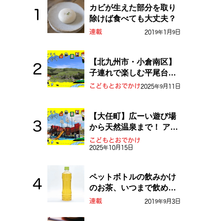
カビが生えた部分を取り
除けば食べても大丈夫？
連載
2019年1月9日
【北九州市・小倉南区】
子連れで楽しむ平尾台！
ふしぎな草原や千仏鍾乳
こどもとおでかけ
2025年9月11日
洞を探検しよう！
【大任町】広ーい遊び場
から天然温泉まで！ アミ
ューズメントな道の駅・
こどもとおでかけ
おおとう桜街道
2025年10月15日
ペットボトルの飲みかけ
のお茶、いつまで飲め
る？
連載
2019年9月3日