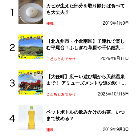
カビが生えた部分を取り除けば食べて
も大丈夫？
2019年1月9日
連載
【北九州市・小倉南区】子連れで楽し
む平尾台！ふしぎな草原や千仏鍾乳洞
を探検しよう！
2025年9月11日
こどもとおでかけ
【大任町】広ーい遊び場から天然温泉
まで！ アミューズメントな道の駅・お
おとう桜街道
2025年10月15日
こどもとおでかけ
ペットボトルの飲みかけのお茶、いつ
まで飲める？
2019年9月3日
連載