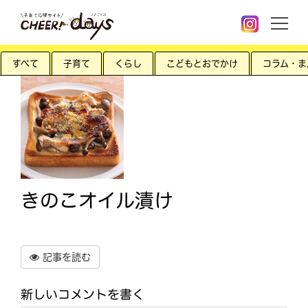
すべて
子育て
くらし
こどもとおでかけ
コラム・ま
きのこオイル漬け
記事を読む
新しいコメントを書く