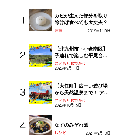
カビが生えた部分を取り
除けば食べても大丈夫？
連載
2019年1月9日
【北九州市・小倉南区】
子連れで楽しむ平尾台！
ふしぎな草原や千仏鍾乳
こどもとおでかけ
洞を探検しよう！
2025年9月11日
【大任町】広ーい遊び場
から天然温泉まで！ アミ
ューズメントな道の駅・
こどもとおでかけ
おおとう桜街道
2025年10月15日
なすのみぞれ煮
レシピ
2021年9月10日