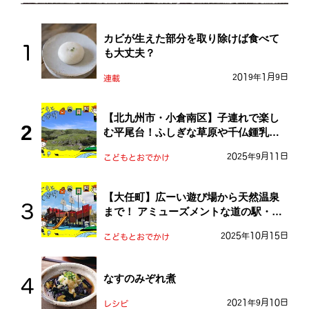
カビが生えた部分を取り除けば食べて
も大丈夫？
2019年1月9日
連載
【北九州市・小倉南区】子連れで楽し
む平尾台！ふしぎな草原や千仏鍾乳洞
を探検しよう！
2025年9月11日
こどもとおでかけ
【大任町】広ーい遊び場から天然温泉
まで！ アミューズメントな道の駅・お
おとう桜街道
2025年10月15日
こどもとおでかけ
なすのみぞれ煮
2021年9月10日
レシピ