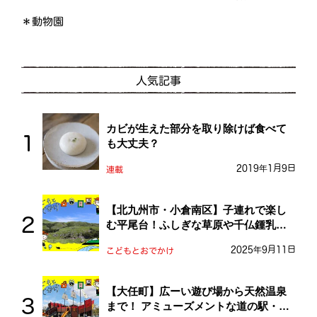
＊動物園
人気記事
カビが生えた部分を取り除けば食べて
も大丈夫？
2019年1月9日
連載
【北九州市・小倉南区】子連れで楽し
む平尾台！ふしぎな草原や千仏鍾乳洞
を探検しよう！
2025年9月11日
こどもとおでかけ
【大任町】広ーい遊び場から天然温泉
まで！ アミューズメントな道の駅・お