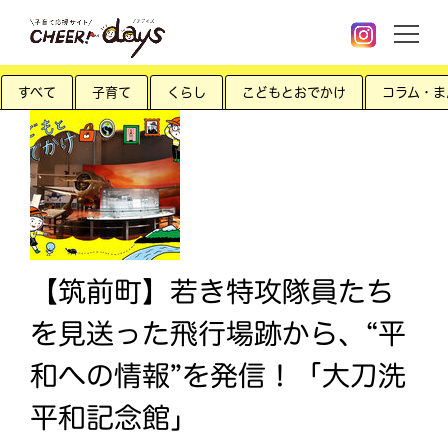
すべて
子育て
くらし
こどもとおでかけ
コラム・ま
【筑前町】若き特攻隊員たち
を見送った飛行場跡から、“平
和への情報”を発信！「大刀洗
平和記念館」