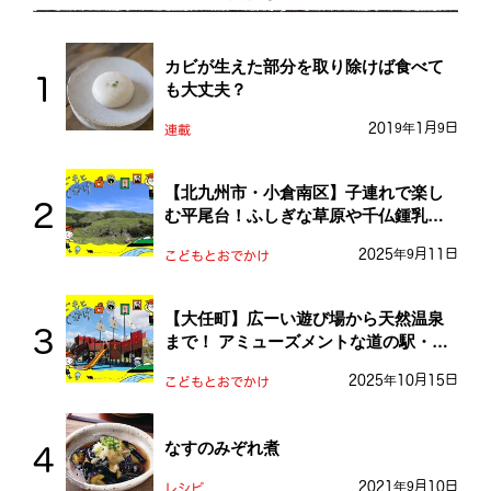
カビが生えた部分を取り除けば食べて
も大丈夫？
2019年1月9日
連載
【北九州市・小倉南区】子連れで楽し
む平尾台！ふしぎな草原や千仏鍾乳洞
を探検しよう！
2025年9月11日
こどもとおでかけ
【大任町】広ーい遊び場から天然温泉
まで！ アミューズメントな道の駅・お
おとう桜街道
2025年10月15日
こどもとおでかけ
なすのみぞれ煮
2021年9月10日
レシピ