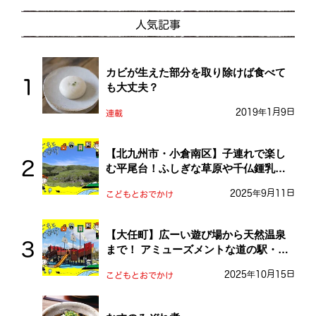
人気記事
カビが生えた部分を取り除けば食べて
も大丈夫？
2019年1月9日
連載
【北九州市・小倉南区】子連れで楽し
む平尾台！ふしぎな草原や千仏鍾乳洞
を探検しよう！
2025年9月11日
こどもとおでかけ
【大任町】広ーい遊び場から天然温泉
まで！ アミューズメントな道の駅・お
おとう桜街道
2025年10月15日
こどもとおでかけ