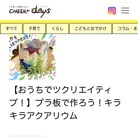
すべて
子育て
くらし
こどもとおでかけ
コラム・ま
【おうちでツクリエイティ
ブ！】プラ板で作ろう！キラ
キラアクアリウム