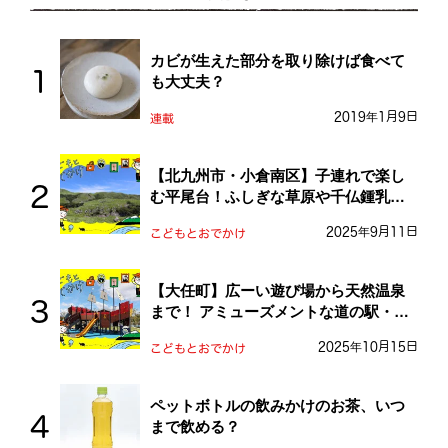
カビが生えた部分を取り除けば食べて
も大丈夫？
2019年1月9日
連載
【北九州市・小倉南区】子連れで楽し
む平尾台！ふしぎな草原や千仏鍾乳洞
を探検しよう！
2025年9月11日
こどもとおでかけ
【大任町】広ーい遊び場から天然温泉
まで！ アミューズメントな道の駅・お
おとう桜街道
2025年10月15日
こどもとおでかけ
ペットボトルの飲みかけのお茶、いつ
まで飲める？