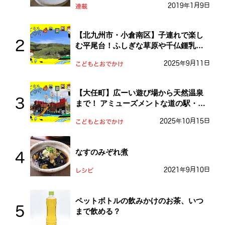
2019年1月9日
連載
【北九州市・小倉南区】子連れで楽し
む平尾台！ふしぎな草原や千仏鍾乳洞
を探検しよう！
2025年9月11日
こどもとおでかけ
【大任町】広ーい遊び場から天然温泉
まで！ アミューズメントな道の駅・お
おとう桜街道
2025年10月15日
こどもとおでかけ
なすのみぞれ煮
2021年9月10日
レシピ
ペットボトルの飲みかけのお茶、いつ
まで飲める？