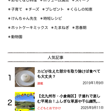
＊おもてなし料理
＊ボリューム満点
＊スイーツ
＊くらしの知恵
＊プレゼント
＊子育て
＊チーズ
＊けんちゃん先生
＊時短レシピ
＊ホットケーキミックス
＊たまねぎ
＊思春期
＊動物園
人気記事
カビが生えた部分を取り除けば食べて
も大丈夫？
2019年1月9日
連載
【北九州市・小倉南区】子連れで楽し
む平尾台！ふしぎな草原や千仏鍾乳洞
を探検しよう！
2025年9月11日
こどもとおでかけ