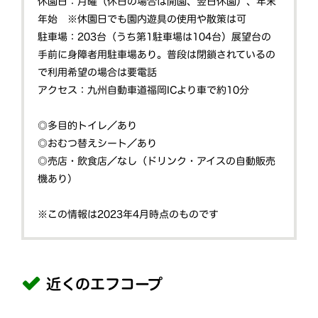
休園日：月曜（休日の場合は開園、翌日休園）、年末
年始 ※休園日でも園内遊具の使用や散策は可
駐車場：203台（うち第1駐車場は104台）展望台の
手前に身障者用駐車場あり。普段は閉鎖されているの
で利用希望の場合は要電話
アクセス：九州自動車道福岡ICより車で約10分
◎多目的トイレ／あり
◎おむつ替えシート／あり
◎売店・飲食店／なし（ドリンク・アイスの自動販売
機あり）
※この情報は2023年4月時点のものです
近くのエフコープ