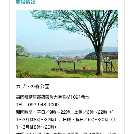
施設情報
カブトの森公園
福岡県糟屋郡篠栗町大字若杉1091番地
TEL：092-948-1000
開園時間：平日／9時〜22時、土曜／6時〜22時（1
1〜3月は8時〜22時）、日曜・祝日／6時〜20時（1
1〜3月は8時〜20時）