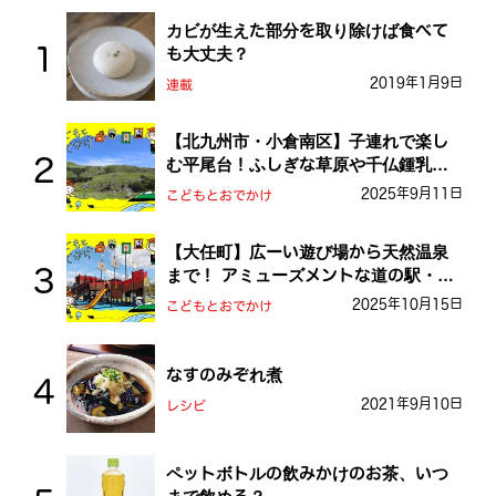
カビが生えた部分を取り除けば食べて
も大丈夫？
2019年1月9日
連載
【北九州市・小倉南区】子連れで楽し
む平尾台！ふしぎな草原や千仏鍾乳洞
を探検しよう！
2025年9月11日
こどもとおでかけ
【大任町】広ーい遊び場から天然温泉
まで！ アミューズメントな道の駅・お
おとう桜街道
2025年10月15日
こどもとおでかけ
なすのみぞれ煮
2021年9月10日
レシピ
ペットボトルの飲みかけのお茶、いつ