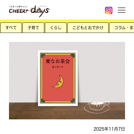
すべて
子育て
くらし
こどもとおでかけ
コラム・ま
2025年11月7日