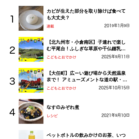
カビが生えた部分を取り除けば食べて
も大丈夫？
2019年1月9日
連載
【北九州市・小倉南区】子連れで楽し
む平尾台！ふしぎな草原や千仏鍾乳洞
を探検しよう！
2025年9月11日
こどもとおでかけ
【大任町】広ーい遊び場から天然温泉
まで！ アミューズメントな道の駅・お
おとう桜街道
2025年10月15日
こどもとおでかけ
なすのみぞれ煮
2021年9月10日
レシピ
ペットボトルの飲みかけのお茶、いつ