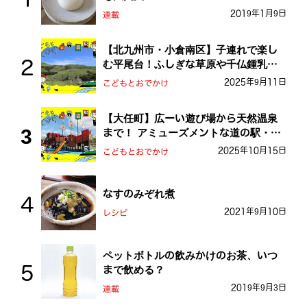
2019年1月9日
連載
【北九州市・小倉南区】子連れで楽し
む平尾台！ふしぎな草原や千仏鍾乳洞
を探検しよう！
2025年9月11日
こどもとおでかけ
【大任町】広ーい遊び場から天然温泉
まで！ アミューズメントな道の駅・お
おとう桜街道
2025年10月15日
こどもとおでかけ
なすのみぞれ煮
2021年9月10日
レシピ
ペットボトルの飲みかけのお茶、いつ
まで飲める？
2019年9月3日
連載