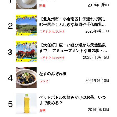
2019年1月9日
連載
【北九州市・小倉南区】子連れで楽し
む平尾台！ふしぎな草原や千仏鍾乳洞
を探検しよう！
2025年9月11日
こどもとおでかけ
【大任町】広ーい遊び場から天然温泉
まで！ アミューズメントな道の駅・お
おとう桜街道
2025年10月15日
こどもとおでかけ
なすのみぞれ煮
2021年9月10日
レシピ
ペットボトルの飲みかけのお茶、いつ
まで飲める？
2019年9月3日
連載