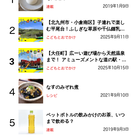
2019年1月9日
連載
【北九州市・小倉南区】子連れで楽し
む平尾台！ふしぎな草原や千仏鍾乳洞
を探検しよう！
2025年9月11日
こどもとおでかけ
【大任町】広ーい遊び場から天然温泉
まで！ アミューズメントな道の駅・お
おとう桜街道
2025年10月15日
こどもとおでかけ
なすのみぞれ煮
2021年9月10日
レシピ
ペットボトルの飲みかけのお茶、いつ
まで飲める？
2019年9月3日
連載