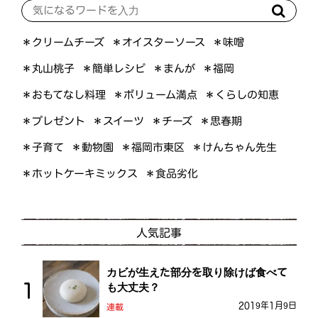
＊オイスターソース
＊クリームチーズ
＊味噌
＊簡単レシピ
＊丸山桃子
＊まんが
＊福岡
＊おもてなし料理
＊ボリューム満点
＊くらしの知恵
＊プレゼント
＊スイーツ
＊思春期
＊チーズ
＊けんちゃん先生
＊福岡市東区
＊子育て
＊動物園
＊ホットケーキミックス
＊食品劣化
人気記事
カビが生えた部分を取り除けば食べて
も大丈夫？
2019年1月9日
連載