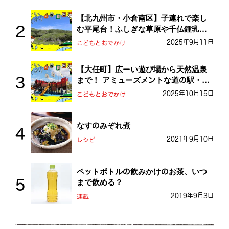
【北九州市・小倉南区】子連れで楽し
む平尾台！ふしぎな草原や千仏鍾乳洞
を探検しよう！
2025年9月11日
こどもとおでかけ
【大任町】広ーい遊び場から天然温泉
まで！ アミューズメントな道の駅・お
おとう桜街道
2025年10月15日
こどもとおでかけ
なすのみぞれ煮
2021年9月10日
レシピ
ペットボトルの飲みかけのお茶、いつ
まで飲める？
2019年9月3日
連載