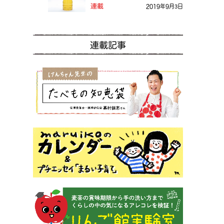
る？
連載
2019年9月3日
連載記事