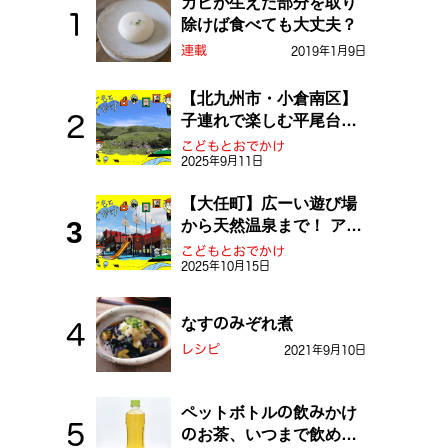
カビが生えた部分を取り
除けば食べても大丈夫？
連載
2019年1月9日
【北九州市・小倉南区】
子連れで楽しむ平尾台！
ふしぎな草原や千仏鍾乳
こどもとおでかけ
2025年9月11日
洞を探検しよう！
【大任町】広ーい遊び場
から天然温泉まで！ アミ
ューズメントな道の駅・
こどもとおでかけ
2025年10月15日
おおとう桜街道
なすのみぞれ煮
レシピ
2021年9月10日
ペットボトルの飲みかけ
のお茶、いつまで飲め