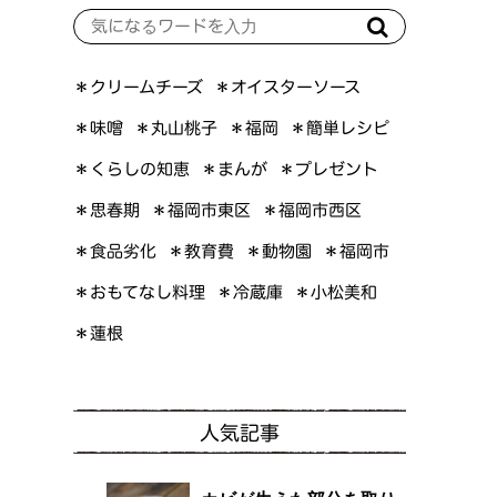
＊オイスターソース
＊クリームチーズ
＊簡単レシピ
＊丸山桃子
＊味噌
＊福岡
＊くらしの知恵
＊プレゼント
＊まんが
＊福岡市東区
＊福岡市西区
＊思春期
＊食品劣化
＊教育費
＊動物園
＊福岡市
＊おもてなし料理
＊小松美和
＊冷蔵庫
＊蓮根
人気記事