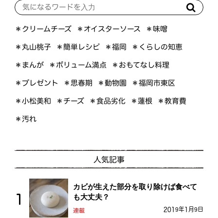
＊オイスターソース
＊クリームチーズ
＊味噌
＊くらしの知恵
＊簡単レシピ
＊丸山桃子
＊福岡
＊ボリューム満点
＊おもてなし料理
＊まんが
＊プレゼント
＊福岡市東区
＊思春期
＊動物園
＊小松美和
＊食品劣化
＊教育費
＊チーズ
＊蓮根
＊汚れ
人気記事
カビが生えた部分を取り除けば食べて
も大丈夫？
2019年1月9日
連載