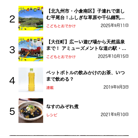
【北九州市・小倉南区】子連れで楽し
む平尾台！ふしぎな草原や千仏鍾乳洞
を探検しよう！
2025年9月11日
こどもとおでかけ
【大任町】広ーい遊び場から天然温泉
まで！ アミューズメントな道の駅・お
おとう桜街道
2025年10月15日
こどもとおでかけ
ペットボトルの飲みかけのお茶、いつ
まで飲める？
2019年9月3日
連載
なすのみぞれ煮
2021年9月10日
レシピ