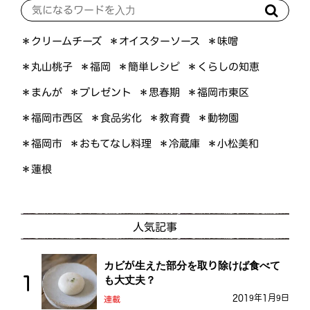
＊オイスターソース
＊クリームチーズ
＊味噌
＊くらしの知恵
＊簡単レシピ
＊丸山桃子
＊福岡
＊プレゼント
＊福岡市東区
＊まんが
＊思春期
＊福岡市西区
＊食品劣化
＊教育費
＊動物園
＊おもてなし料理
＊小松美和
＊福岡市
＊冷蔵庫
＊蓮根
人気記事
カビが生えた部分を取り除けば食べて
も大丈夫？
2019年1月9日
連載