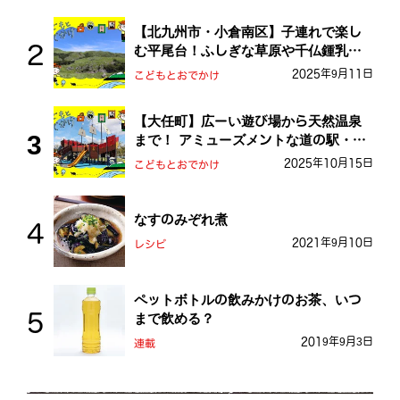
【北九州市・小倉南区】子連れで楽し
む平尾台！ふしぎな草原や千仏鍾乳洞
を探検しよう！
2025年9月11日
こどもとおでかけ
【大任町】広ーい遊び場から天然温泉
まで！ アミューズメントな道の駅・お
おとう桜街道
2025年10月15日
こどもとおでかけ
なすのみぞれ煮
2021年9月10日
レシピ
ペットボトルの飲みかけのお茶、いつ
まで飲める？
2019年9月3日
連載