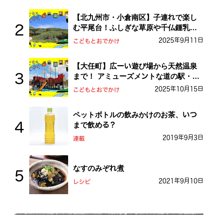
【北九州市・小倉南区】子連れで楽し
む平尾台！ふしぎな草原や千仏鍾乳洞
を探検しよう！
2025年9月11日
こどもとおでかけ
【大任町】広ーい遊び場から天然温泉
まで！ アミューズメントな道の駅・お
おとう桜街道
2025年10月15日
こどもとおでかけ
ペットボトルの飲みかけのお茶、いつ
まで飲める？
2019年9月3日
連載
なすのみぞれ煮
2021年9月10日
レシピ