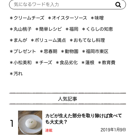
＊オイスターソース
＊クリームチーズ
＊味噌
＊くらしの知恵
＊簡単レシピ
＊丸山桃子
＊福岡
＊ボリューム満点
＊おもてなし料理
＊まんが
＊プレゼント
＊福岡市東区
＊思春期
＊動物園
＊小松美和
＊食品劣化
＊教育費
＊チーズ
＊蓮根
＊汚れ
人気記事
カビが生えた部分を取り除けば食べて
も大丈夫？
2019年1月9日
連載