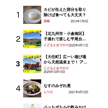
カビが生えた部分を取り
除けば食べても大丈夫？
連載
2019年1月9日
【北九州市・小倉南区】
子連れで楽しむ平尾台！
ふしぎな草原や千仏鍾乳
こどもとおでかけ
2025年9月11日
洞を探検しよう！
【大任町】広ーい遊び場
から天然温泉まで！ アミ
ューズメントな道の駅・
こどもとおでかけ
2025年10月15日
おおとう桜街道
なすのみぞれ煮
レシピ
2021年9月10日
ペットボトルの飲みかけ