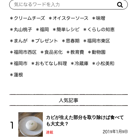
＊オイスターソース
＊クリームチーズ
＊味噌
＊くらしの知恵
＊簡単レシピ
＊丸山桃子
＊福岡
＊プレゼント
＊福岡市東区
＊まんが
＊思春期
＊福岡市西区
＊食品劣化
＊教育費
＊動物園
＊おもてなし料理
＊小松美和
＊福岡市
＊冷蔵庫
＊蓮根
人気記事
カビが生えた部分を取り除けば食べて
も大丈夫？
2019年1月9日
連載