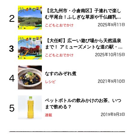
【北九州市・小倉南区】子連れで楽し
む平尾台！ふしぎな草原や千仏鍾乳洞
を探検しよう！
2025年9月11日
こどもとおでかけ
【大任町】広ーい遊び場から天然温泉
まで！ アミューズメントな道の駅・お
おとう桜街道
2025年10月15日
こどもとおでかけ
なすのみぞれ煮
2021年9月10日
レシピ
ペットボトルの飲みかけのお茶、いつ
まで飲める？
2019年9月3日
連載