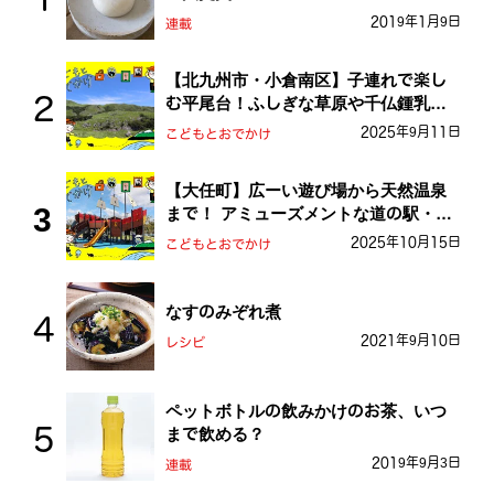
2019年1月9日
連載
【北九州市・小倉南区】子連れで楽し
む平尾台！ふしぎな草原や千仏鍾乳洞
を探検しよう！
2025年9月11日
こどもとおでかけ
【大任町】広ーい遊び場から天然温泉
まで！ アミューズメントな道の駅・お
おとう桜街道
2025年10月15日
こどもとおでかけ
なすのみぞれ煮
2021年9月10日
レシピ
ペットボトルの飲みかけのお茶、いつ
まで飲める？
2019年9月3日
連載