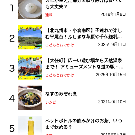
カビが生えた部分を取り除けば食べて
も大丈夫？
2019年1月9日
連載
【北九州市・小倉南区】子連れで楽し
む平尾台！ふしぎな草原や千仏鍾乳洞
を探検しよう！
2025年9月11日
こどもとおでかけ
【大任町】広ーい遊び場から天然温泉
まで！ アミューズメントな道の駅・お
おとう桜街道
2025年10月15日
こどもとおでかけ
なすのみぞれ煮
2021年9月10日
レシピ
ペットボトルの飲みかけのお茶、いつ
まで飲める？
2019年9月3日