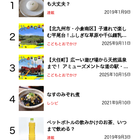
も大丈夫？
2019年1月9日
連載
【北九州市・小倉南区】子連れで楽し
む平尾台！ふしぎな草原や千仏鍾乳洞
を探検しよう！
2025年9月11日
こどもとおでかけ
【大任町】広ーい遊び場から天然温泉
まで！ アミューズメントな道の駅・お
おとう桜街道
2025年10月15日
こどもとおでかけ
なすのみぞれ煮
2021年9月10日
レシピ
ペットボトルの飲みかけのお茶、いつ
まで飲める？
2019年9月3日
連載