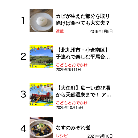
カビが生えた部分を取り
除けば食べても大丈夫？
連載
2019年1月9日
【北九州市・小倉南区】
子連れで楽しむ平尾台！
ふしぎな草原や千仏鍾乳
こどもとおでかけ
洞を探検しよう！
2025年9月11日
【大任町】広ーい遊び場
から天然温泉まで！ アミ
ューズメントな道の駅・
こどもとおでかけ
おおとう桜街道
2025年10月15日
なすのみぞれ煮
レシピ
2021年9月10日