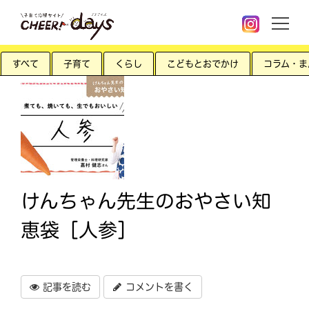
すべて
子育て
くらし
こどもとおでかけ
コラム・ま
けんちゃん先生のおやさい知
恵袋［人参］
記事を読む
コメントを書く