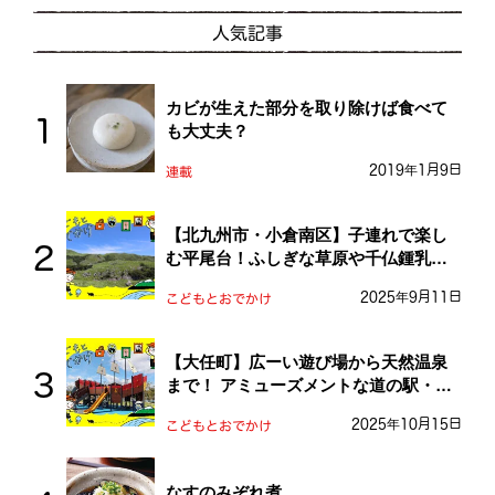
人気記事
カビが生えた部分を取り除けば食べて
も大丈夫？
2019年1月9日
連載
【北九州市・小倉南区】子連れで楽し
む平尾台！ふしぎな草原や千仏鍾乳洞
を探検しよう！
2025年9月11日
こどもとおでかけ
【大任町】広ーい遊び場から天然温泉
まで！ アミューズメントな道の駅・お
おとう桜街道
2025年10月15日
こどもとおでかけ
なすのみぞれ煮