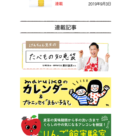
る？
連載
2019年9月3日
連載記事