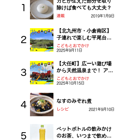
カビが生えた部分を取り
除けば食べても大丈夫？
連載
2019年1月9日
【北九州市・小倉南区】
子連れで楽しむ平尾台！
ふしぎな草原や千仏鍾乳
こどもとおでかけ
2025年9月11日
洞を探検しよう！
【大任町】広ーい遊び場
から天然温泉まで！ アミ
ューズメントな道の駅・
こどもとおでかけ
2025年10月15日
おおとう桜街道
なすのみぞれ煮
レシピ
2021年9月10日
ペットボトルの飲みかけ
のお茶、いつまで飲め