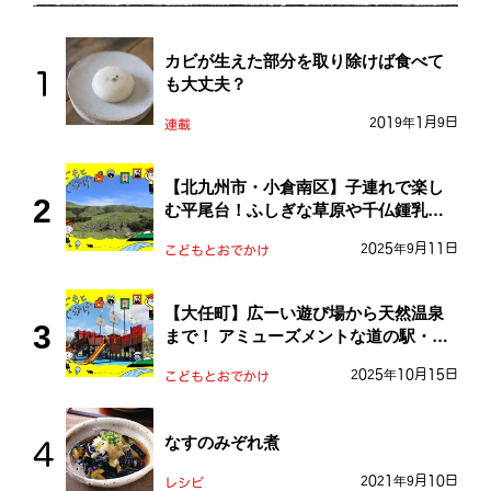
カビが生えた部分を取り除けば食べて
も大丈夫？
2019年1月9日
連載
【北九州市・小倉南区】子連れで楽し
む平尾台！ふしぎな草原や千仏鍾乳洞
を探検しよう！
2025年9月11日
こどもとおでかけ
【大任町】広ーい遊び場から天然温泉
まで！ アミューズメントな道の駅・お
おとう桜街道
2025年10月15日
こどもとおでかけ
なすのみぞれ煮
2021年9月10日
レシピ