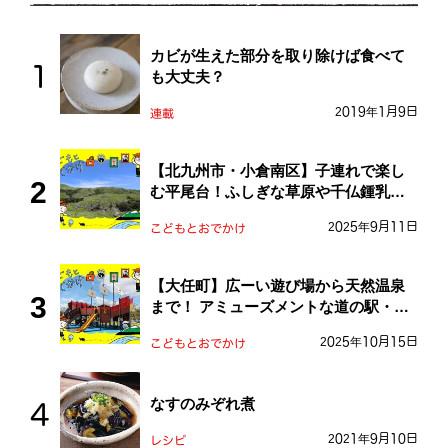
カビが生えた部分を取り除けば食べて
も大丈夫？
2019年1月9日
連載
【北九州市・小倉南区】子連れで楽し
む平尾台！ふしぎな草原や千仏鍾乳洞
を探検しよう！
2025年9月11日
こどもとおでかけ
【大任町】広ーい遊び場から天然温泉
まで！ アミューズメントな道の駅・お
おとう桜街道
2025年10月15日
こどもとおでかけ
なすのみぞれ煮
2021年9月10日
レシピ