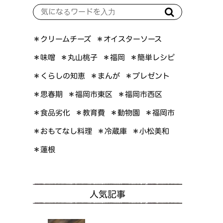
＊オイスターソース
＊クリームチーズ
＊簡単レシピ
＊丸山桃子
＊味噌
＊福岡
＊くらしの知恵
＊プレゼント
＊まんが
＊福岡市東区
＊福岡市西区
＊思春期
＊食品劣化
＊教育費
＊動物園
＊福岡市
＊おもてなし料理
＊小松美和
＊冷蔵庫
＊蓮根
人気記事