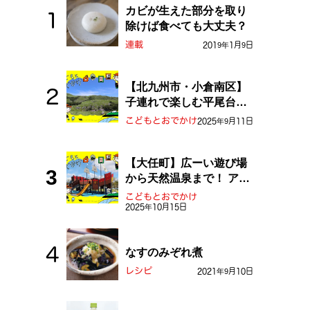
カビが生えた部分を取り
除けば食べても大丈夫？
連載
2019年1月9日
【北九州市・小倉南区】
子連れで楽しむ平尾台！
ふしぎな草原や千仏鍾乳
こどもとおでかけ
2025年9月11日
洞を探検しよう！
【大任町】広ーい遊び場
から天然温泉まで！ アミ
ューズメントな道の駅・
こどもとおでかけ
おおとう桜街道
2025年10月15日
なすのみぞれ煮
レシピ
2021年9月10日