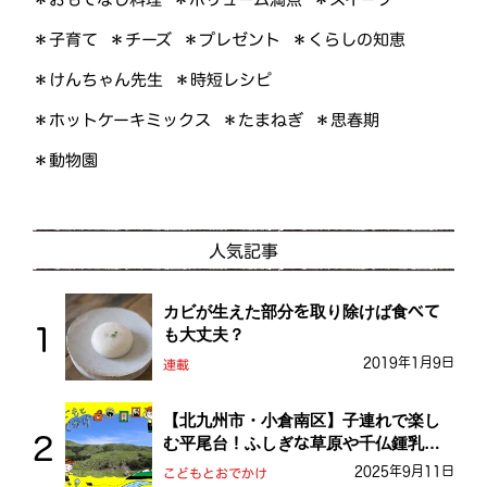
＊くらしの知恵
＊プレゼント
＊子育て
＊チーズ
＊けんちゃん先生
＊時短レシピ
＊ホットケーキミックス
＊たまねぎ
＊思春期
＊動物園
人気記事
カビが生えた部分を取り除けば食べて
も大丈夫？
2019年1月9日
連載
【北九州市・小倉南区】子連れで楽し
む平尾台！ふしぎな草原や千仏鍾乳洞
を探検しよう！
2025年9月11日
こどもとおでかけ