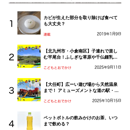
カビが生えた部分を取り除けば食べて
も大丈夫？
2019年1月9日
連載
【北九州市・小倉南区】子連れで楽し
む平尾台！ふしぎな草原や千仏鍾乳洞
を探検しよう！
2025年9月11日
こどもとおでかけ
【大任町】広ーい遊び場から天然温泉
まで！ アミューズメントな道の駅・お
おとう桜街道
2025年10月15日
こどもとおでかけ
ペットボトルの飲みかけのお茶、いつ
まで飲める？