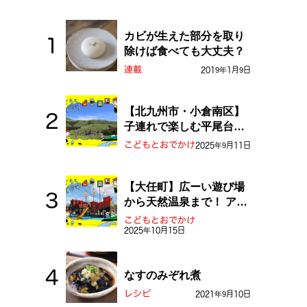
カビが生えた部分を取り
除けば食べても大丈夫？
連載
2019年1月9日
【北九州市・小倉南区】
子連れで楽しむ平尾台！
ふしぎな草原や千仏鍾乳
こどもとおでかけ
2025年9月11日
洞を探検しよう！
【大任町】広ーい遊び場
から天然温泉まで！ アミ
ューズメントな道の駅・
こどもとおでかけ
おおとう桜街道
2025年10月15日
なすのみぞれ煮
レシピ
2021年9月10日