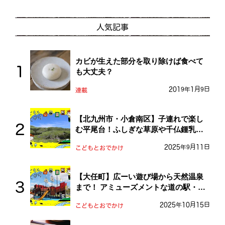
人気記事
カビが生えた部分を取り除けば食べて
も大丈夫？
2019年1月9日
連載
【北九州市・小倉南区】子連れで楽し
む平尾台！ふしぎな草原や千仏鍾乳洞
を探検しよう！
2025年9月11日
こどもとおでかけ
【大任町】広ーい遊び場から天然温泉
まで！ アミューズメントな道の駅・お
おとう桜街道
2025年10月15日
こどもとおでかけ