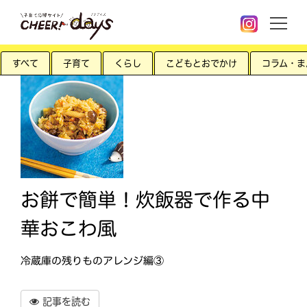
すべて
子育て
くらし
こどもとおでかけ
コラム・ま
お餅で簡単！炊飯器で作る中
華おこわ風
冷蔵庫の残りものアレンジ編③
記事を読む